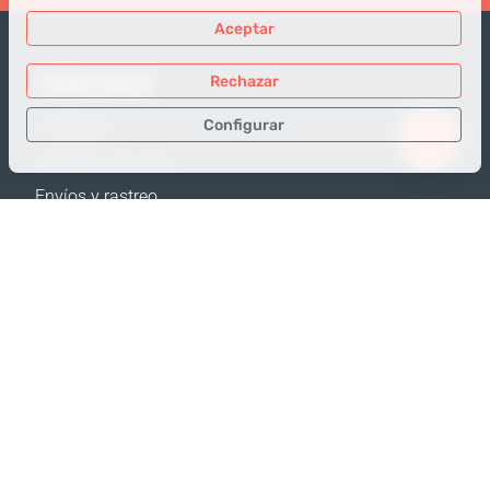
Aceptar
TIENDA ONLINE
Rechazar
Configurar
Productos
Opciones de pago
Sólo los datos necesarios
Envíos y rastreo
Datos para análisis
Política de Devolución
Datos para publicidad
Calculadora de envíos
Confirmar
Mapa web
APOYO
Contactos
Ayuda
Dónde comprar