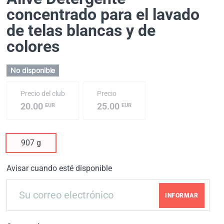
concentrado para el lavado
de telas blancas y de
colores
No disponible
Precio del club
Precio
20.00
25.00
EUR
EUR
907 g
Avisar cuando esté disponible
INFORMAR