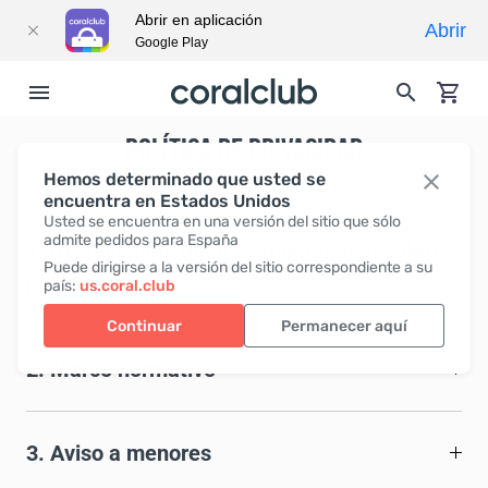
Abrir en aplicación
Abrir
Google Play
POLÍTICA DE PRIVACIDAD
Hemos determinado que usted se
encuentra en Estados Unidos
Usted se encuentra en una versión del sitio que sólo
admite pedidos para España
1. Responsable del tratamiento de tus datos
Puede dirigirse a la versión del sitio correspondiente a su
personales
país:
us.coral.club
Continuar
Permanecer aquí
2. Marco normativo
3. Aviso a menores