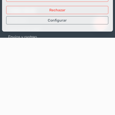
TIENDA ONLINE
Rechazar
Configurar
Productos
Opciones de pago
Sólo los datos necesarios
Envíos y rastreo
Datos para análisis
Política de Devolución
Datos para publicidad
Calculadora de envíos
Confirmar
Mapa web
APOYO
Contactos
Ayuda
Dónde comprar