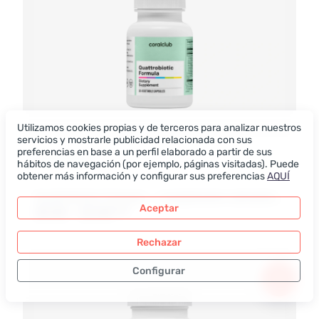
Utilizamos cookies propias y de terceros para analizar nuestros
servicios y mostrarle publicidad relacionada con sus
preferencias en base a un perfil elaborado a partir de sus
30 CÁPSULAS
hábitos de navegación (por ejemplo, páginas visitadas). Puede
obtener más información y configurar sus preferencias
AQUÍ
Quattrobiotic Formula – complemento alimenticio. Peso neto: 9,4 g.
Aceptar
20.00 – 25.00
EUR
Rechazar
Configurar
Sólo los datos necesarios