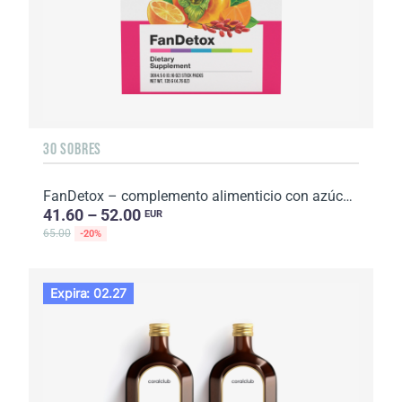
30 SOBRES
FanDetox – complemento alimenticio con azúcar y edulcorantes. 30 sobres. Peso neto: 135 g.
41.60 – 52.00
EUR
65.00
-20%
Expira: 02.27