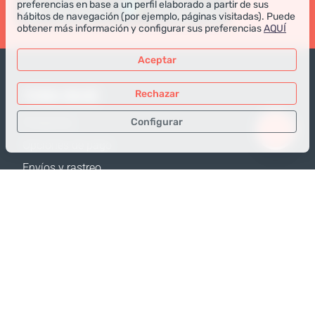
preferencias en base a un perfil elaborado a partir de sus
hábitos de navegación (por ejemplo, páginas visitadas). Puede
obtener más información y configurar sus preferencias
AQUÍ
Aceptar
TIENDA ONLINE
Rechazar
Configurar
Productos
Opciones de pago
Sólo los datos necesarios
Envíos y rastreo
Datos para análisis
Política de Devolución
Datos para publicidad
Calculadora de envíos
Confirmar
Mapa web
APOYO
Contactos