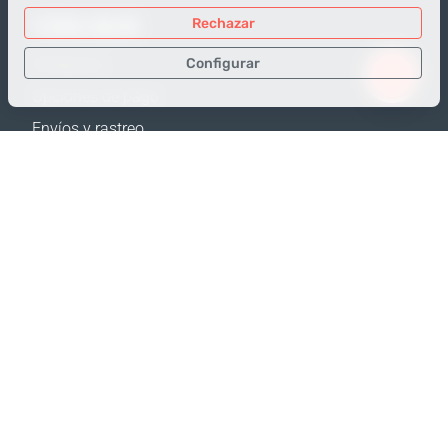
TIENDA ONLINE
Rechazar
Configurar
Productos
Opciones de pago
Sólo los datos necesarios
Envíos y rastreo
Datos para análisis
Política de Devolución
Datos para publicidad
Calculadora de envíos
Confirmar
Mapa web
APOYO
Contactos
Ayuda
Dónde comprar