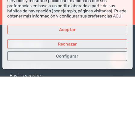
servicios y mostrarle publicidad relacionada con sus
preferencias en base a un perfil elaborado a partir de sus
hábitos de navegación (por ejemplo, páginas visitadas). Puede
obtener más información y configurar sus preferencias
AQUÍ
Aceptar
TIENDA ONLINE
Rechazar
Configurar
Productos
Opciones de pago
Sólo los datos necesarios
Envíos y rastreo
Datos para análisis
Política de Devolución
Datos para publicidad
Calculadora de envíos
Confirmar
Mapa web
APOYO