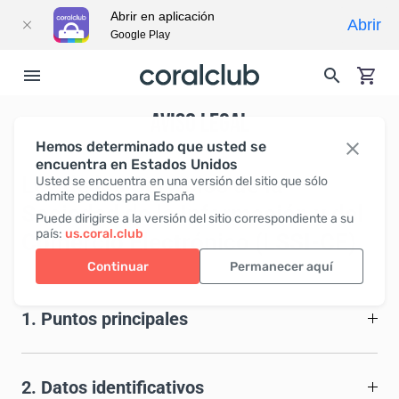
Abrir en aplicación
Abrir
Google Play
AVISO LEGAL
Hemos determinado que usted se
encuentra en Estados Unidos
Ley de los Servicios de la
Usted se encuentra en una versión del sitio que sólo
admite pedidos para España
Sociedad de la Información y del
Puede dirigirse a la versión del sitio correspondiente a su
país:
us.coral.club
Comercio Electrónico (LSSI-CE)
Continuar
Permanecer aquí
1. Puntos principales
2. Datos identificativos