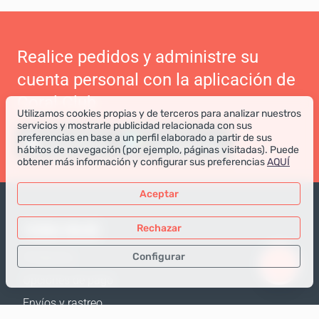
Realice pedidos y administre su
cuenta personal con la aplicación de
Coral Club
Utilizamos cookies propias y de terceros para analizar nuestros
servicios y mostrarle publicidad relacionada con sus
preferencias en base a un perfil elaborado a partir de sus
hábitos de navegación (por ejemplo, páginas visitadas). Puede
obtener más información y configurar sus preferencias
AQUÍ
Aceptar
TIENDA ONLINE
Rechazar
Configurar
Productos
Opciones de pago
Sólo los datos necesarios
Envíos y rastreo
Datos para análisis