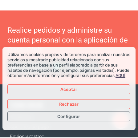
Realice pedidos y administre su
cuenta personal con la aplicación de
Coral Club
Utilizamos cookies propias y de terceros para analizar nuestros
servicios y mostrarle publicidad relacionada con sus
preferencias en base a un perfil elaborado a partir de sus
hábitos de navegación (por ejemplo, páginas visitadas). Puede
obtener más información y configurar sus preferencias
AQUÍ
Aceptar
TIENDA ONLINE
Rechazar
Configurar
Productos
Opciones de pago
Sólo los datos necesarios
Envíos y rastreo