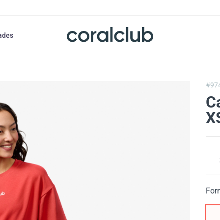
ades
#97
Ca
X
For