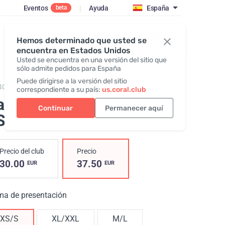
Eventos
|
Ayuda
España
beta
Iniciar sesión
Hemos determinado que usted se
encuentra en Estados Unidos
Usted se encuentra en una versión del sitio que
sólo admite pedidos para España
Puede dirigirse a la versión del sitio
409,
T-shirt Unisex (ss25)
correspondiente a su país:
us.coral.club
miseta oversize, coral
,
Continuar
Permanecer aquí
S/S
Precio del club
Precio
30.00
37.50
EUR
EUR
ma de presentación
XS/S
XL/XXL
M/L