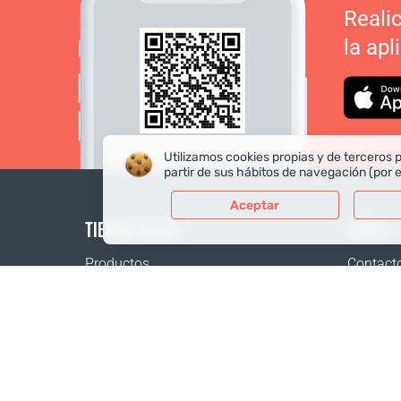
Reali
la apl
Utilizamos cookies propias y de terceros p
partir de sus hábitos de navegación (por 
Aceptar
TIENDA ONLINE
APOYO
Sólo los datos necesarios
Productos
Contact
Opciones de pago
Ayuda
Envíos y rastreo
Dónde c
Política de Devolución
Calculadora de envíos