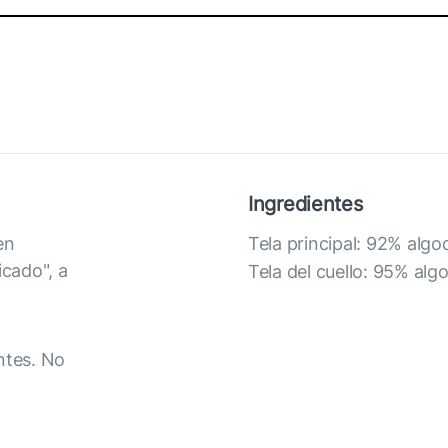
Ingredientes
en
Tela principal: 92% alg
cado", a
Tela del cuello: 95% al
ntes. No