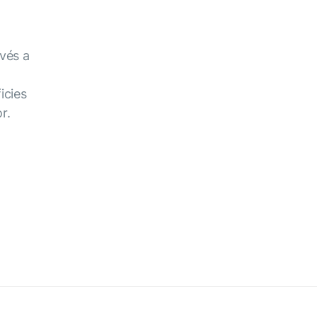
vés a
icies
r.