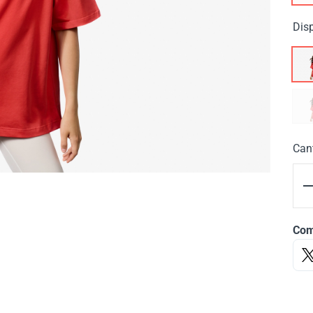
Dis
Can
Com