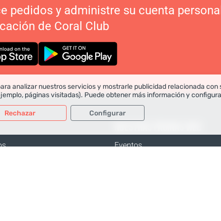
ce pedidos y administre su cuenta persona
icación de Coral Club
ara analizar nuestros servicios y mostrarle publicidad relacionada con 
ejemplo, páginas visitadas). Puede obtener más información y configur
Rechazar
Configurar
NUESTRAS PÁGINAS WEB
Datos para análisis
Datos para publicidad
os
Eventos
omprar