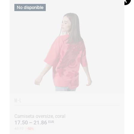
No disponible
M-L
Camiseta oversize, coral
17.50 – 21.86
EUR
43.72
-50%