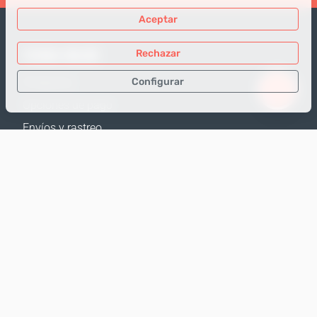
Aceptar
TIENDA ONLINE
Rechazar
Configurar
Productos
Opciones de pago
Sólo los datos necesarios
Envíos y rastreo
Datos para análisis
Política de Devolución
Datos para publicidad
Calculadora de envíos
Confirmar
Mapa web
APOYO
Contactos
Ayuda
Dónde comprar