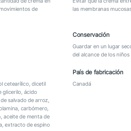
 cantidad de crema en
Evitar que la crema entr
n movimientos de
las membranas mucosas
Conservación
Guardar en un lugar seco
del alcance de los niños
País de fabricación
cetearílico, dicetil
Canadá
 glicerilo, ácido
 de salvado de arroz,
nolamina, carbómero,
n, aceite de menta de
a, extracto de espino