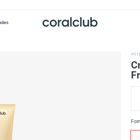
ades
#91
Cr
F
For