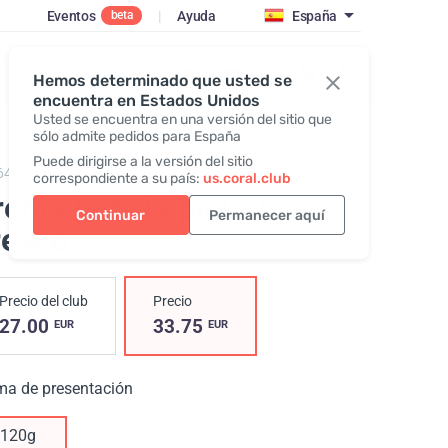
Eventos
|
Ayuda
España
beta
Iniciar sesión
Hemos determinado que usted se
encuentra en Estados Unidos
Usted se encuentra en una versión del sitio que
sólo admite pedidos para España
Puede dirigirse a la versión del sitio
645,
Cool Relief
correspondiente a su país:
us.coral.club
ema para la piel Alivio
Continuar
Permanecer aquí
resco
Precio del club
Precio
27.00
33.75
EUR
EUR
ma de presentación
120g