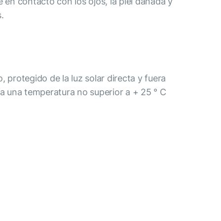
e en contacto con los ojos, la piel dañada y
.
, protegido de la luz solar directa y fuera
 a una temperatura no superior a + 25 ° C