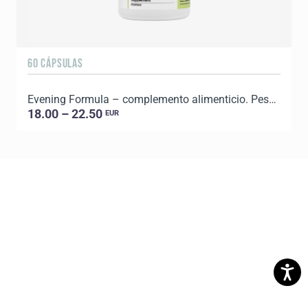
60 CÁPSULAS
9
Evening Formula – complemento alimenticio. Peso neto: 57 g.
18.00 – 22.50
EUR