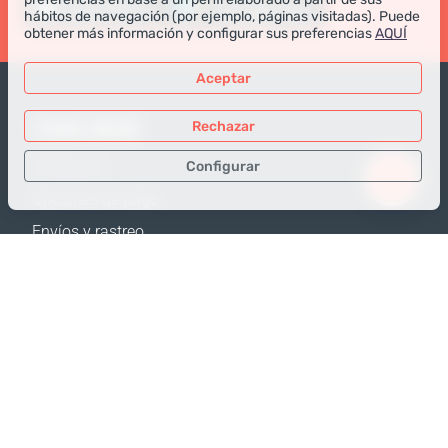
hábitos de navegación (por ejemplo, páginas visitadas). Puede
obtener más información y configurar sus preferencias
AQUÍ
Aceptar
TIENDA ONLINE
Rechazar
Configurar
Productos
Opciones de pago
Sólo los datos necesarios
Envíos y rastreo
Datos para análisis
Política de Devolución
Datos para publicidad
Calculadora de envíos
Confirmar
Mapa web
APOYO
Contactos