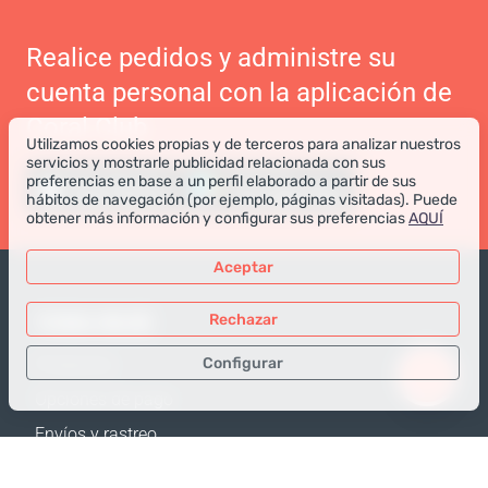
Realice pedidos y administre su
cuenta personal con la aplicación de
Coral Club
Utilizamos cookies propias y de terceros para analizar nuestros
servicios y mostrarle publicidad relacionada con sus
preferencias en base a un perfil elaborado a partir de sus
hábitos de navegación (por ejemplo, páginas visitadas). Puede
obtener más información y configurar sus preferencias
AQUÍ
Aceptar
TIENDA ONLINE
Rechazar
Configurar
Productos
Opciones de pago
Sólo los datos necesarios
Envíos y rastreo
Datos para análisis
Política de Devolución
Datos para publicidad