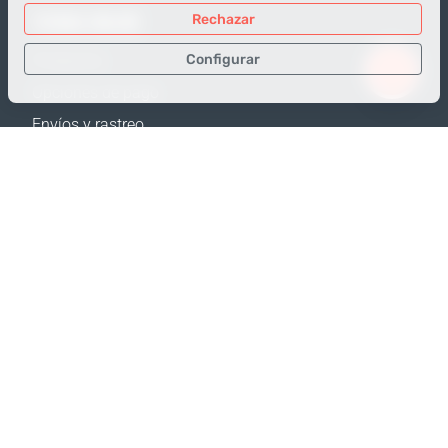
TIENDA ONLINE
Rechazar
Configurar
Productos
Opciones de pago
Sólo los datos necesarios
Envíos y rastreo
Datos para análisis
Política de Devolución
Datos para publicidad
Calculadora de envíos
Confirmar
Mapa web
APOYO
Contactos
Ayuda
Dónde comprar