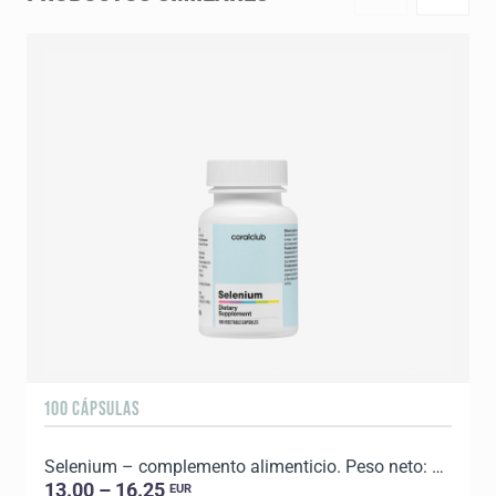
100 CÁPSULAS
3
Selenium – complemento alimenticio. Peso neto: 35 g.
13.00 – 16.25
EUR