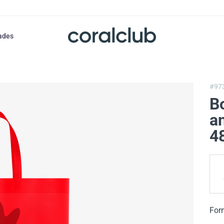
ades
#97
B
an
4
For