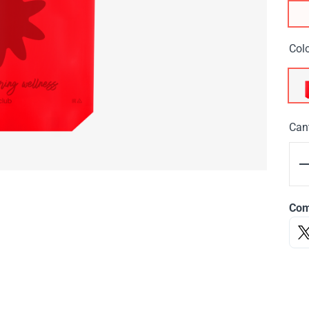
Col
Can
Com