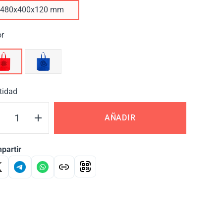
480х400х120 mm
or
tidad
AÑADIR
partir