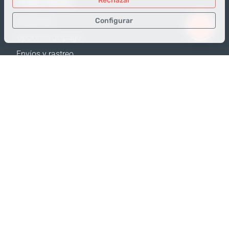
TIENDA ONLINE
Rechazar
Configurar
Productos
Opciones de pago
Sólo los datos necesarios
Envíos y rastreo
Datos para análisis
Política de Devolución
Datos para publicidad
Calculadora de envíos
Confirmar
Mapa web
APOYO
Contactos
Ayuda
Dónde comprar
NUESTRAS PÁGINAS WEB