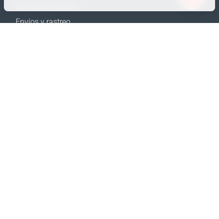
Opciones de pago
Sólo los datos necesarios
Envíos y rastreo
Datos para análisis
Política de Devolución
Datos para publicidad
Calculadora de envíos
Confirmar
Mapa web
APOYO
Contactos
Ayuda
Dónde comprar
NUESTRAS PÁGINAS WEB
Eventos