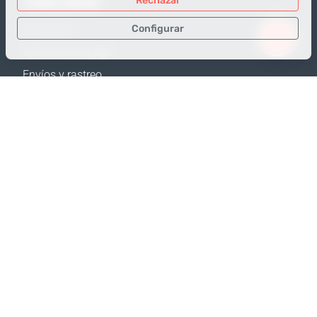
TIENDA ONLINE
Rechazar
Configurar
Productos
Opciones de pago
Sólo los datos necesarios
Envíos y rastreo
Datos para análisis
Política de Devolución
Datos para publicidad
Calculadora de envíos
Confirmar
Mapa web
APOYO
Contactos
Ayuda
Dónde comprar
NUESTRAS PÁGINAS WEB