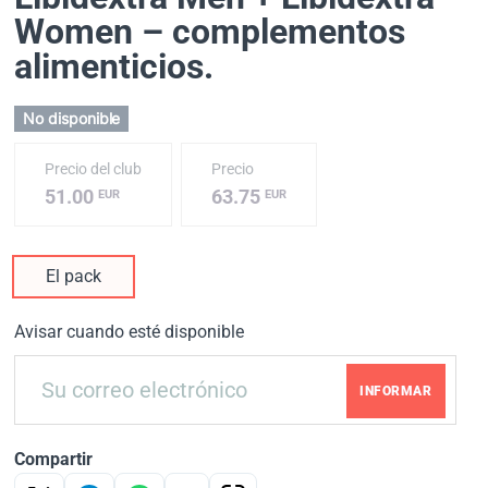
Women – complementos
alimenticios.
No disponible
Precio del club
Precio
51.00
63.75
EUR
EUR
El pack
Avisar cuando esté disponible
INFORMAR
Compartir