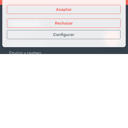
Aceptar
TIENDA ONLINE
Rechazar
Configurar
Productos
Opciones de pago
Sólo los datos necesarios
Envíos y rastreo
Datos para análisis
Política de Devolución
Datos para publicidad
Calculadora de envíos
Confirmar
Mapa web
APOYO
Contactos
Ayuda