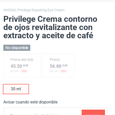
#60060,
Privilege Repairing Eye Cream
Privilege Crema contorno
de ojos revitalizante con
extracto y aceite de café
No disponible
Precio del club
Precio
45.50
56.88
EUR
EUR
65.00
81.26
-30%
-30%
30 ml
Avisar cuando esté disponible