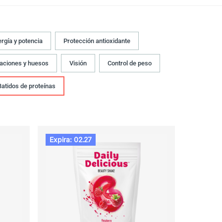
rgía y potencia
Protección antioxidante
laciones y huesos
Visión
Control de peso
Batidos de proteínas
Expira: 02.27