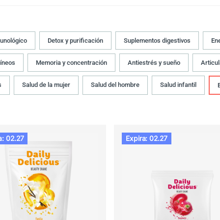
unológico
Detox y purificación
Suplementos digestivos
Ene
íneos
Memoria y concentración
Antiestrés y sueño
Articu
s
Salud de la mujer
Salud del hombre
Salud infantil
a: 02.27
Expira: 02.27