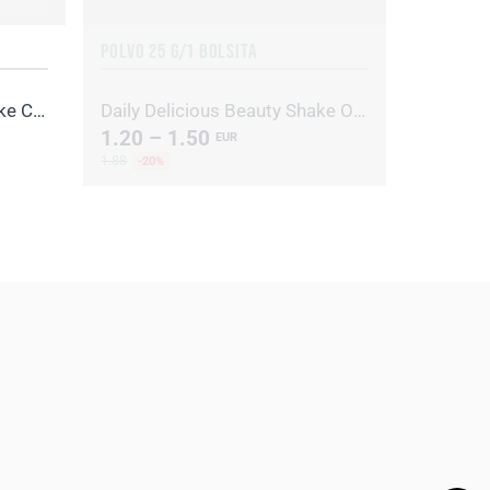
POLVO 25 G/1 BOLSITA
Daily Delicious Beauty Shake Chocolate
Daily Delicious Beauty Shake Orange&Mango
1.20 – 1.50
EUR
1.88
-20%