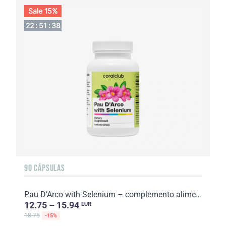
Sale 15%
22
:
51
:
37
90 CÁPSULAS
Pau D’Arco with Selenium – complemento alimenticio. Peso neto: 64 g.
12.75 – 15.94
EUR
18.75
-15%