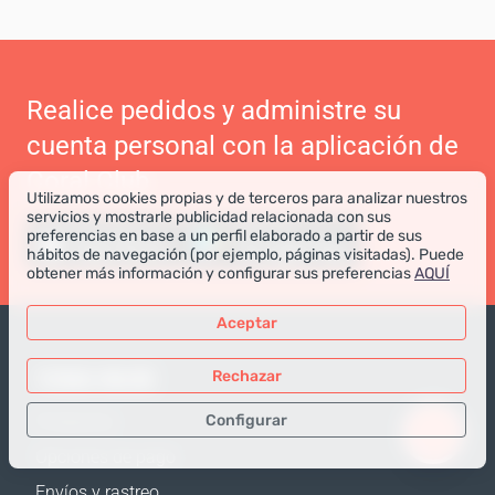
Realice pedidos y administre su
cuenta personal con la aplicación de
Coral Club
Utilizamos cookies propias y de terceros para analizar nuestros
servicios y mostrarle publicidad relacionada con sus
preferencias en base a un perfil elaborado a partir de sus
hábitos de navegación (por ejemplo, páginas visitadas). Puede
obtener más información y configurar sus preferencias
AQUÍ
Aceptar
TIENDA ONLINE
Rechazar
Configurar
Productos
Opciones de pago
Sólo los datos necesarios
Envíos y rastreo