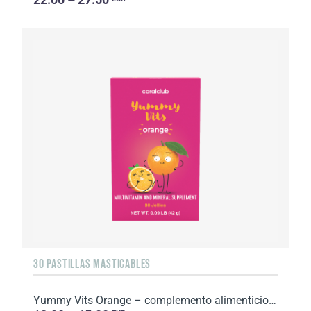
30 PASTILLAS MASTICABLES
Yummy Vits Orange – complemento alimenticio con edulcorantes. Peso neto: 42 g.