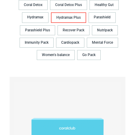
Coral Detox
Coral Detox Plus
Healthy Gut
Hydramax
Parashield
Hydramax Plus
Parashield Plus
Recover Pack
Nutripack
Immunity Pack
Cardiopack
Mental Force
Women's balance
Go Pack