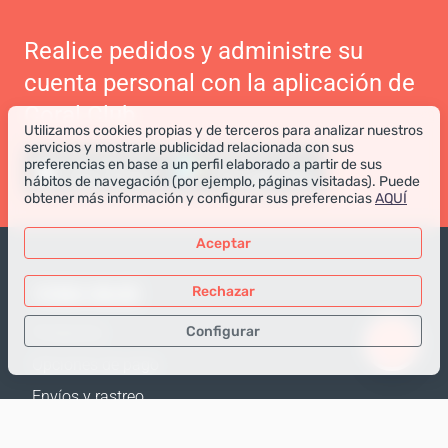
Realice pedidos y administre su
cuenta personal con la aplicación de
Coral Club
Utilizamos cookies propias y de terceros para analizar nuestros
servicios y mostrarle publicidad relacionada con sus
preferencias en base a un perfil elaborado a partir de sus
hábitos de navegación (por ejemplo, páginas visitadas). Puede
obtener más información y configurar sus preferencias
AQUÍ
Aceptar
TIENDA ONLINE
Rechazar
Configurar
Productos
Opciones de pago
Sólo los datos necesarios
Envíos y rastreo
Datos para análisis
Política de Devolución
Datos para publicidad