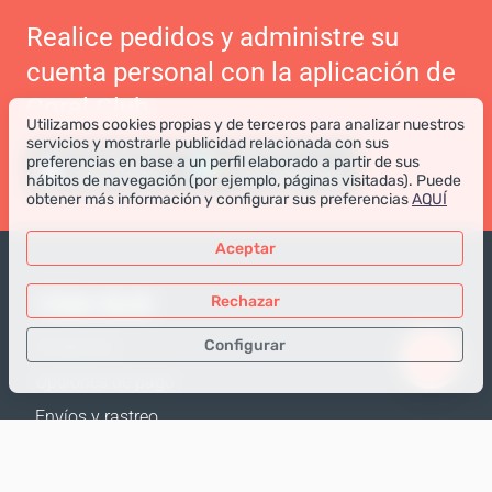
Realice pedidos y administre su
cuenta personal con la aplicación de
Coral Club
Utilizamos cookies propias y de terceros para analizar nuestros
servicios y mostrarle publicidad relacionada con sus
preferencias en base a un perfil elaborado a partir de sus
hábitos de navegación (por ejemplo, páginas visitadas). Puede
obtener más información y configurar sus preferencias
AQUÍ
Aceptar
TIENDA ONLINE
Rechazar
Configurar
Productos
Opciones de pago
Sólo los datos necesarios
Envíos y rastreo
Datos para análisis
Política de Devolución
Datos para publicidad
Calculadora de envíos