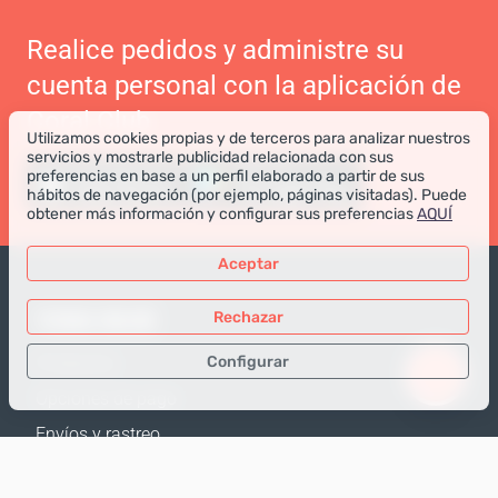
Realice pedidos y administre su
cuenta personal con la aplicación de
Coral Club
Utilizamos cookies propias y de terceros para analizar nuestros
servicios y mostrarle publicidad relacionada con sus
preferencias en base a un perfil elaborado a partir de sus
hábitos de navegación (por ejemplo, páginas visitadas). Puede
obtener más información y configurar sus preferencias
AQUÍ
Aceptar
TIENDA ONLINE
Rechazar
Configurar
Productos
Opciones de pago
Sólo los datos necesarios
Envíos y rastreo
Datos para análisis
Política de Devolución
Datos para publicidad